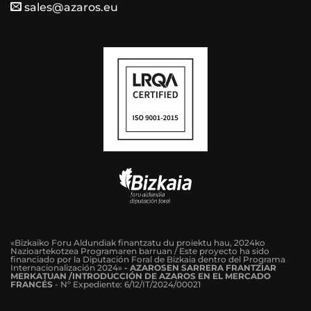
sales@azaros.eu
«Bizkaiko Foru Aldundiak finantzatu du proiektu hau, 2024ko
Nazioartekotzea Programaren barruan / Este proyecto ha sido
financiado por la Diputación Foral de Bizkaia dentro del Programa
Internacionalización 2024»
-
AZAROSEN SARRERA FRANTZIAR
MERKATUAN /INTRODUCCIÓN DE AZAROS EN EL MERCADO
FRANCÉS
-
Nº Expediente: 6/12/IT/2024/00021