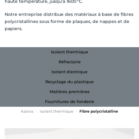
haute température, jusqu’à 1600 °C.
Notre entreprise distribue des matériaux à base de fibres
polycristallines sous forme de plaques, de nappes et de
papiers.
Isolant thermique
Réfractaire
Isolant électrique
Recyclage du plastique
Matières premières
Fournitures de fonderie
Azaros
>
Isolant thermique
>
Fibre polycristalline