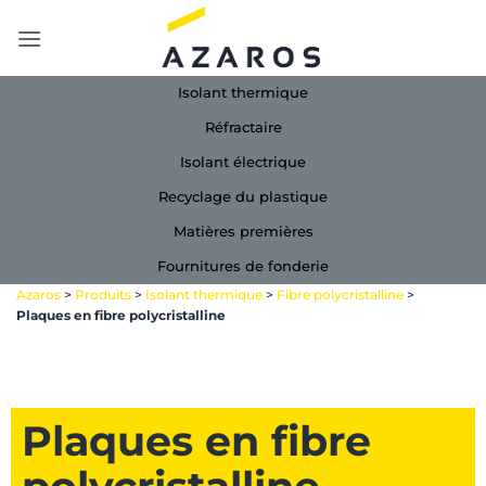
Passer
au
contenu
Isolant thermique
Réfractaire
Isolant électrique
Recyclage du plastique
Matières premières
Fournitures de fonderie
Azaros
>
Produits
>
Isolant thermique
>
Fibre polycristalline
>
Plaques en fibre polycristalline
Plaques en fibre