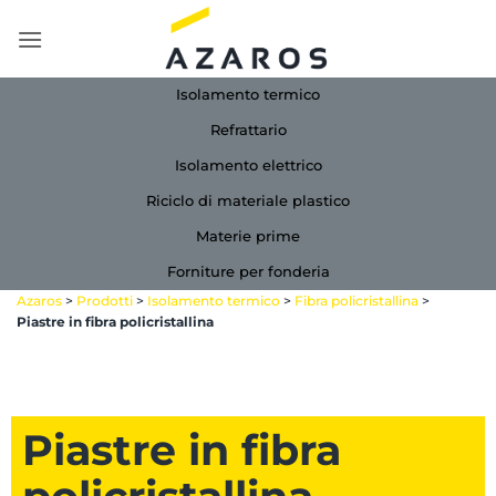
Salta
ai
contenuti
Isolamento termico
Refrattario
Isolamento elettrico
Riciclo di materiale plastico
Materie prime
Forniture per fonderia
Azaros
>
Prodotti
>
Isolamento termico
>
Fibra policristallina
>
Piastre in fibra policristallina
Piastre in fibra