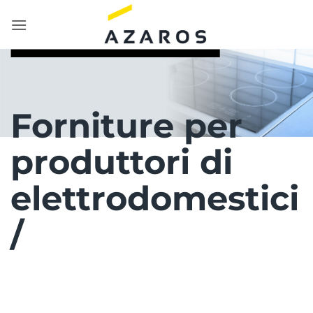
Salta
ai
contenuti
Forniture per
produttori di
elettrodomestici
/