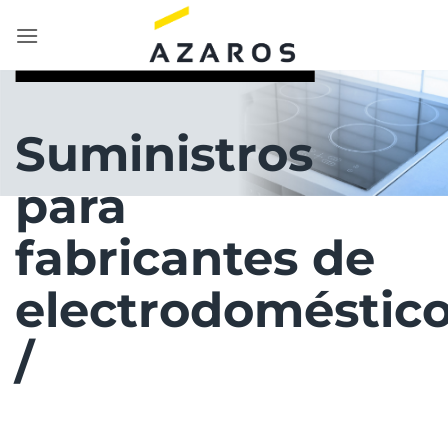
Saltar
al
contenido
Suministros
para
fabricantes de
electrodoméstic
/