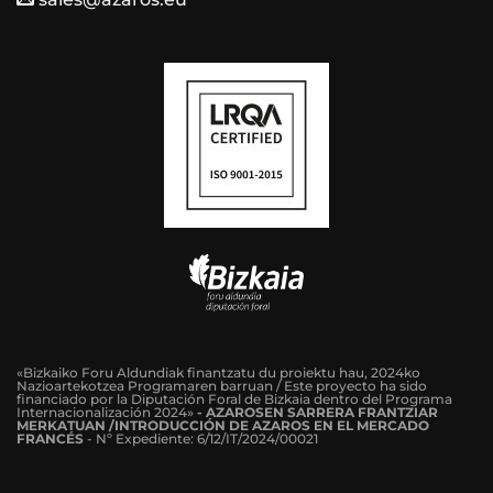
«Bizkaiko Foru Aldundiak finantzatu du proiektu hau, 2024ko
Nazioartekotzea Programaren barruan / Este proyecto ha sido
financiado por la Diputación Foral de Bizkaia dentro del Programa
Internacionalización 2024»
-
AZAROSEN SARRERA FRANTZIAR
MERKATUAN /INTRODUCCIÓN DE AZAROS EN EL MERCADO
FRANCÉS
-
Nº Expediente: 6/12/IT/2024/00021