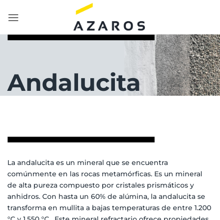
Saltar
al
contenido
Andalucita
La andalucita es un mineral que se encuentra
comúnmente en las rocas metamórficas. Es un mineral
de alta pureza compuesto por cristales prismáticos y
anhidros. Con hasta un 60% de alúmina, la andalucita se
transforma en mullita a bajas temperaturas de entre 1.200
°C y 1.550 °C. Este mineral refractario ofrece propiedades