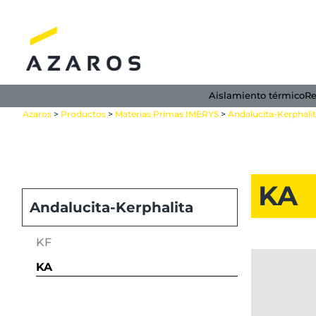
Saltar
al
contenido
Aislamiento térmico
Re
Azaros
>
Productos
>
Materias Primas IMERYS
>
Andalucita-Kerphali
KA
Andalucita-Kerphalita
KF
KA