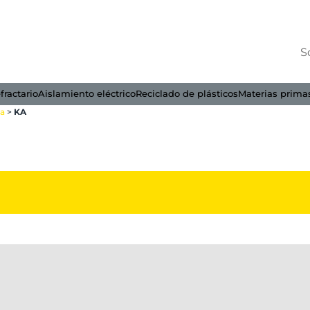
S
fractario
Aislamiento eléctrico
Reciclado de plásticos
Materias prima
ta
>
KA