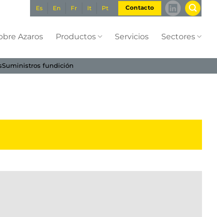
Es
En
Fr
It
Pt
Contacto
obre Azaros
Productos
Servicios
Sectores
s
Suministros fundición