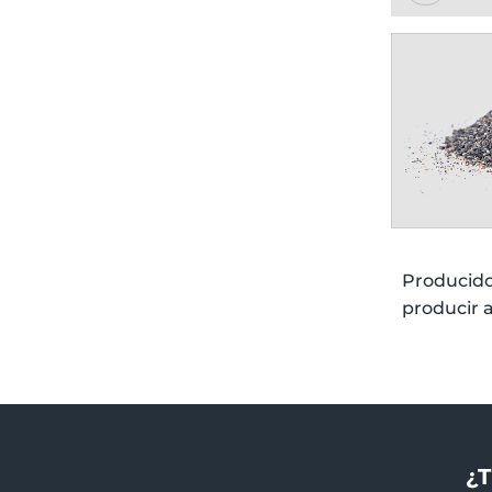
Producido
producir a
¿T