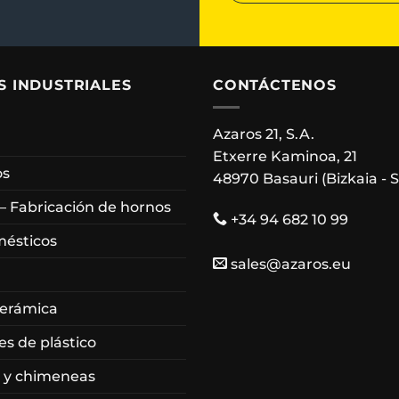
S INDUSTRIALES
CONTÁCTENOS
Azaros 21, S.A.
Etxerre Kaminoa, 21
os
48970 Basauri (Bizkaia - 
 – Fabricación de hornos
+34 94 682 10 99
mésticos
sales@azaros.eu
cerámica
es de plástico
 y chimeneas