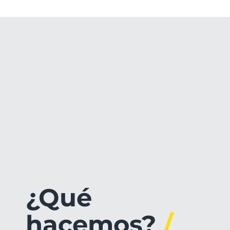
¿Qué
hacemos?
/