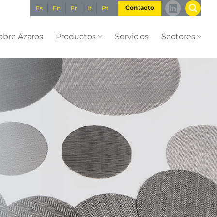
Es
En
Fr
It
Pt
Contacto
obre Azaros
Productos
Servicios
Sectores