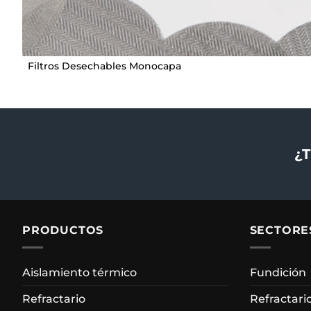
Filtros Desechables Monocapa
¿T
PRODUCTOS
SECTORE
Aislamiento térmico
Fundición
Refractario
Refractari