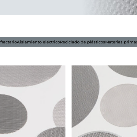
fractario
Aislamiento eléctrico
Reciclado de plásticos
Materias prima