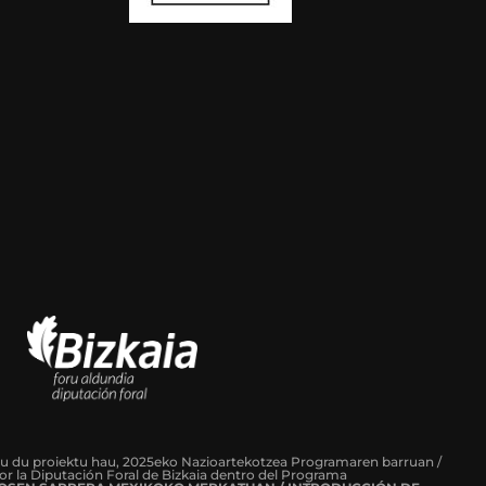
tu du proiektu hau, 2025eko Nazioartekotzea Programaren barruan /
or la Diputación Foral de Bizkaia dentro del Programa