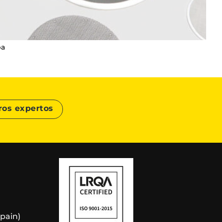
pa
ros expertos
Spain)