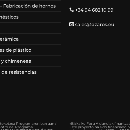
 – Fabricación de hornos
+34 94 682 10 99
mésticos
sales@azaros.eu
cerámica
es de plástico
 y chimeneas
 de resistencias
rtekotzea Programaren barruan /
«Bizkaiko Foru Aldundiak finantza
dentro del Programa
Este proyecto ha sido financiado p