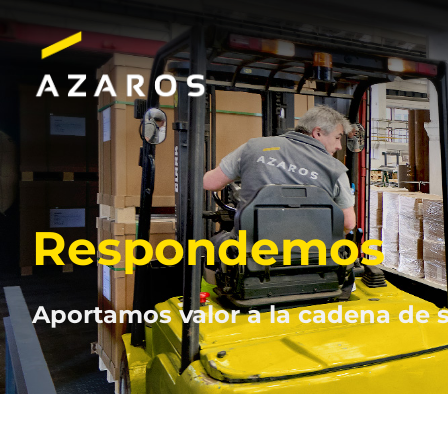
Saltar
al
contenido
Respondemos
Aportamos valor a la cadena de 