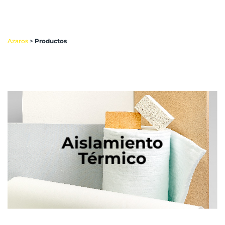
Azaros
>
Productos
Aislamiento
Térmico