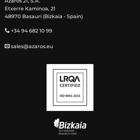
Azaros 21, S.A.
Etxerre Kaminoa, 21
48970 Basauri (Bizkaia - Spain)
+34 94 682 10 99
sales@azaros.eu