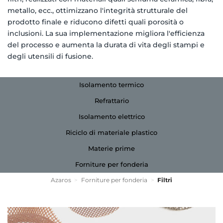
metallo, ecc., ottimizzano l'integrità strutturale del
prodotto finale e riducono difetti quali porosità o
inclusioni. La sua implementazione migliora l'efficienza
del processo e aumenta la durata di vita degli stampi e
degli utensili di fusione.
Isolamento termico
Refrattario
Isolamento elettrico
Riciclo di materiale plastico
Materie prime
Forniture per fonderia
Azaros
>
Forniture per fonderia
>
Filtri