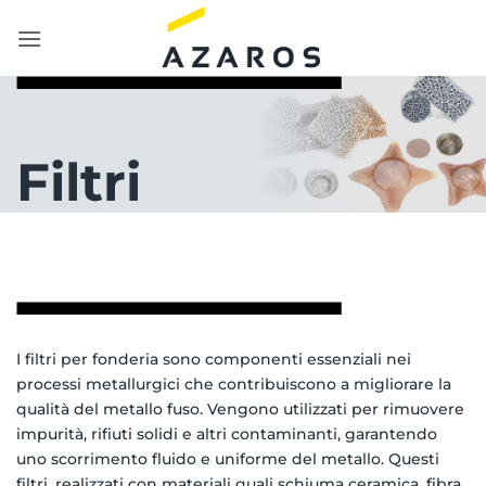
Salta
ai
contenuti
Filtri
I filtri per fonderia sono componenti essenziali nei
processi metallurgici che contribuiscono a migliorare la
qualità del metallo fuso. Vengono utilizzati per rimuovere
impurità, rifiuti solidi e altri contaminanti, garantendo
uno scorrimento fluido e uniforme del metallo. Questi
filtri, realizzati con materiali quali schiuma ceramica, fibra,