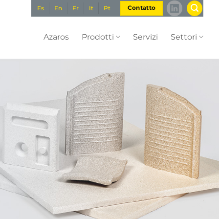
Es
En
Fr
It
Pt
Contatto
Azaros
Prodotti
Servizi
Settori