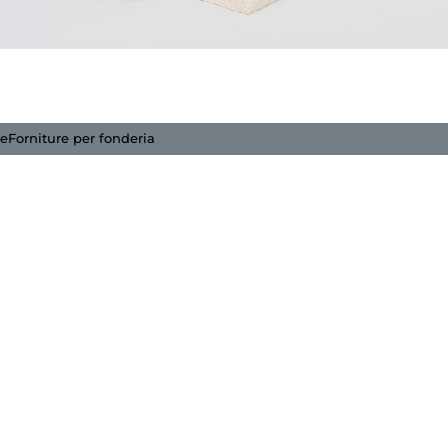
me
Forniture per fonderia