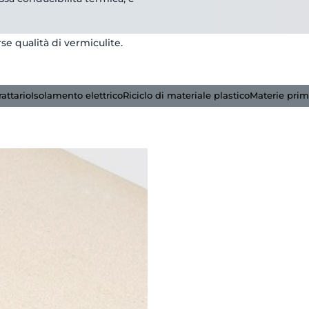
rse qualità di vermiculite.
rattario
Isolamento elettrico
Riciclo di materiale plastico
Materie pri