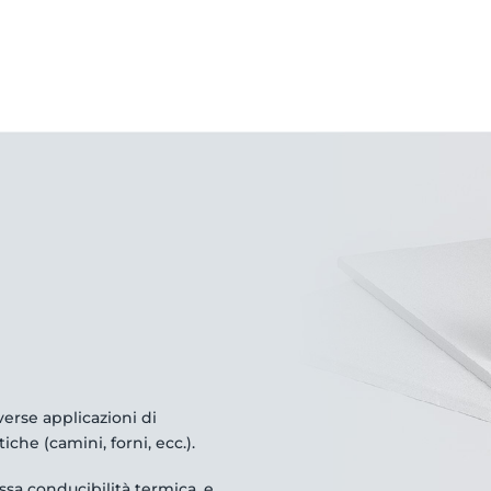
verse applicazioni di
che (camini, forni, ecc.).
a conducibilità termica, e