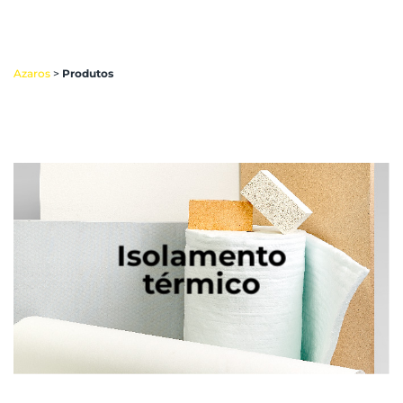
Azaros
>
Produtos
Isolamento
térmico