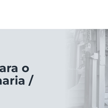
ara o
aria /