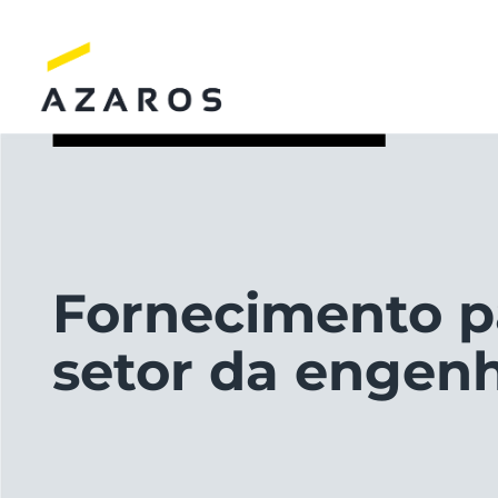
Skip
to
content
Fornecimento p
setor da engenh