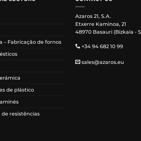
Azaros 21, S.A.
Etxerre Kaminoa, 21
48970 Basauri (Bizkaia - 
 – Fabricação de fornos
+34 94 682 10 99
ésticos
sales@azaros.eu
cerámica
es de plástico
haminés
 de resistências