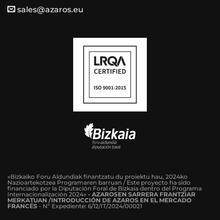
sales@azaros.eu
«Bizkaiko Foru Aldundiak finantzatu du proiektu hau, 2024ko
Nazioartekotzea Programaren barruan / Este proyecto ha sido
financiado por la Diputación Foral de Bizkaia dentro del Programa
Internacionalización 2024»
-
AZAROSEN SARRERA FRANTZIAR
MERKATUAN /INTRODUCCIÓN DE AZAROS EN EL MERCADO
FRANCÉS
-
Nº Expediente: 6/12/IT/2024/00021