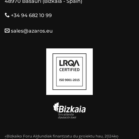
48970 Basauri (Bizkaia - Spain)
+34 94 682 10 99
sales@azaros.eu
«Bizkaiko Foru Aldundiak finantzatu du proiektu hau, 2024ko