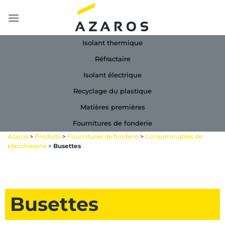
Passer
au
contenu
Isolant thermique
Réfractaire
Isolant électrique
Recyclage du plastique
Matières premières
Fournitures de fonderie
Azaros
>
Produits
>
Fournitures de fonderie
>
Consommables de
blanchisserie
>
Busettes
Busettes