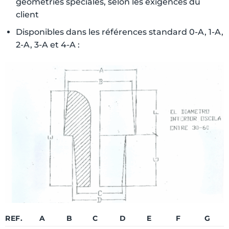
géométries spéciales, selon les exigences du
client
Disponibles dans les références standard 0-A, 1-A,
2-A, 3-A et 4-A :
REF.
A
B
C
D
E
F
G