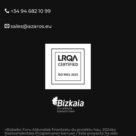
+34 94 682 10 99
sales@azaros.eu
«Bizkaiko Foru Aldundiak finantzatu du proiektu hau, 2024ko
Nazioartekotzea Programaren barruan / Este proyecto ha sido