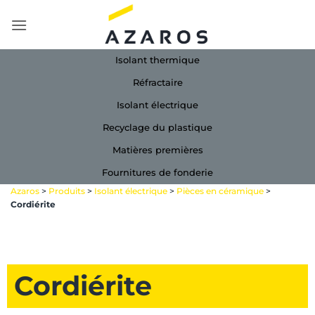
Passer
au
contenu
Isolant thermique
Réfractaire
Isolant électrique
Recyclage du plastique
Matières premières
Fournitures de fonderie
Azaros
>
Produits
>
Isolant électrique
>
Pièces en céramique
>
Cordiérite
Cordiérite