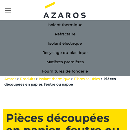
Passer
au
contenu
Isolant thermique
Réfractaire
Isolant électrique
Recyclage du plastique
Matières premières
Fournitures de fonderie
Azaros
>
Produits
>
Isolant thermique
>
Fibres solubles
>
Pièces
découpées en papier, feutre ou nappe
Pièces découpées