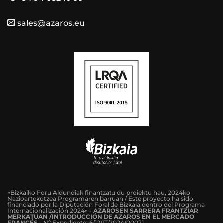
sales@azaros.eu
«Bizkaiko Foru Aldundiak finantzatu du proiektu hau, 2024ko
Nazioartekotzea Programaren barruan / Este proyecto ha sido
financiado por la Diputación Foral de Bizkaia dentro del Programa
Internacionalización 2024»
-
AZAROSEN SARRERA FRANTZIAR
MERKATUAN /INTRODUCCIÓN DE AZAROS EN EL MERCADO
FRANCÉS
-
Nº Expediente: 6/12/IT/2024/00021