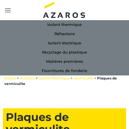
Passer
au
contenu
Isolant thermique
Réfractaire
Isolant électrique
Recyclage du plastique
Matières premières
Fournitures de fonderie
Azaros
>
Produits
>
Isolant thermique
>
Vermiculite
>
Plaques de
vermiculite
Plaques de