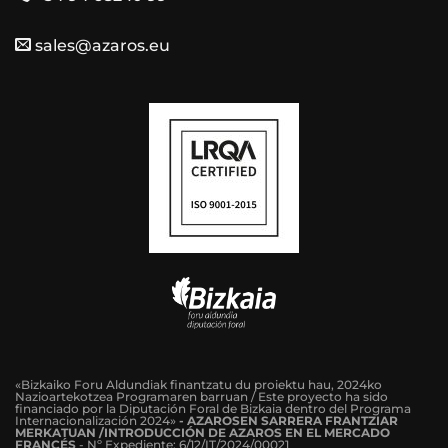
sales@azaros.eu
«Bizkaiko Foru Aldundiak finantzatu du proiektu hau, 2024ko
Nazioartekotzea Programaren barruan / Este proyecto ha sido
financiado por la Diputación Foral de Bizkaia dentro del Programa
Internacionalización 2024»
-
AZAROSEN SARRERA FRANTZIAR
MERKATUAN /INTRODUCCIÓN DE AZAROS EN EL MERCADO
FRANCÉS
-
Nº Expediente: 6/12/IT/2024/00021