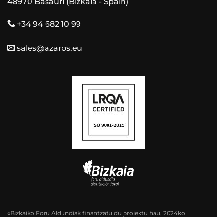
48970 Basauri (Bizkaia - Spain)
+34 94 682 10 99
sales@azaros.eu
«Bizkaiko Foru Aldundiak finantzatu du proiektu hau, 2024ko