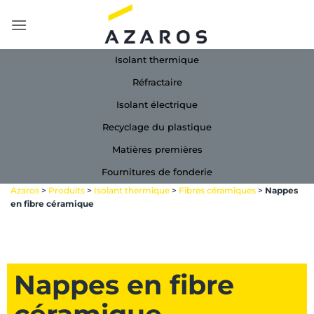
Passer
au
contenu
Isolant thermique
Réfractaire
Isolant électrique
Recyclage du plastique
Matières premières
Fournitures de fonderie
Azaros
>
Produits
>
Isolant thermique
>
Fibres céramiques
>
Nappes
en fibre céramique
Nappes en fibre