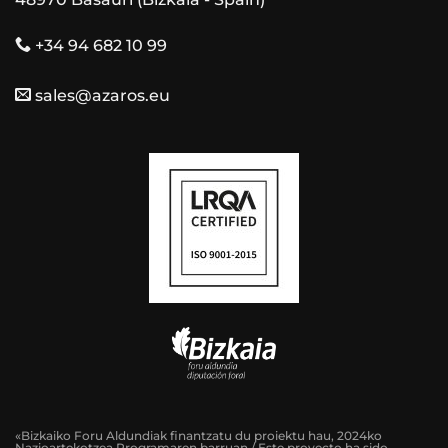
+34 94 682 10 99
sales@azaros.eu
«Bizkaiko Foru Aldundiak finantzatu du proiektu hau, 2024ko
Nazioartekotzea Programaren barruan / Este proyecto ha sido