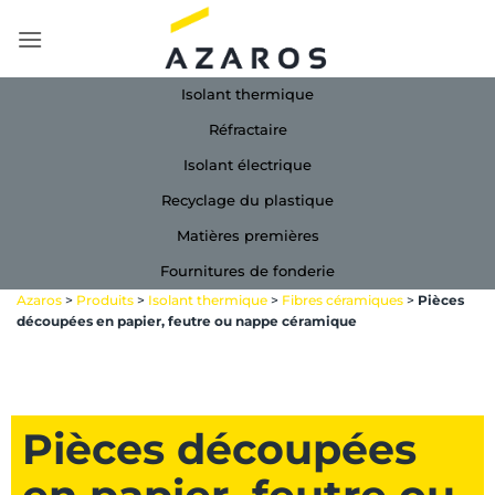
Passer
au
contenu
Isolant thermique
Réfractaire
Isolant électrique
Recyclage du plastique
Matières premières
Fournitures de fonderie
Azaros
>
Produits
>
Isolant thermique
>
Fibres céramiques
>
Pièces
découpées en papier, feutre ou nappe céramique
Pièces découpées