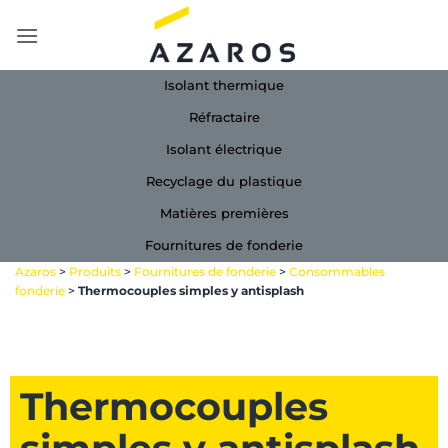
Passer
au
contenu
Isolant thermique
Réfractaire
Isolant électrique
Recyclage du plastique
Matières premières
Fournitures de fonderie
Azaros
>
Produits
>
Fournitures de fonderie
>
Consommables
fonderie
>
Thermocouples simples y antisplash
Thermocouples