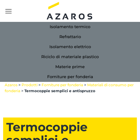
Salta
ai
contenuti
Isolamento termico
Refrattario
Isolamento elettrico
Riciclo di materiale plastico
Materie prime
Forniture per fonderia
Azaros
>
Prodotti
>
Forniture per fonderia
>
Materiali di consumo per
fonderia
>
Termocoppie semplici e antispruzzo
Termocoppie