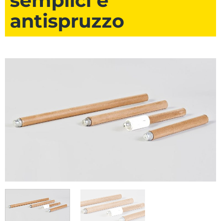
semplici e
antispruzzo