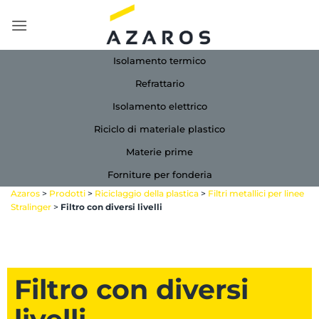
Salta
ai
contenuti
Isolamento termico
Refrattario
Isolamento elettrico
Riciclo di materiale plastico
Materie prime
Forniture per fonderia
Azaros
>
Prodotti
>
Riciclaggio della plastica
>
Filtri metallici per linee
Stralinger
>
Filtro con diversi livelli
Filtro con diversi