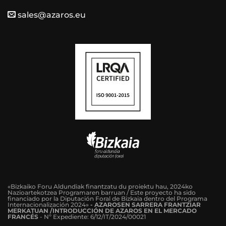
sales@azaros.eu
«Bizkaiko Foru Aldundiak finantzatu du proiektu hau, 2024ko
Nazioartekotzea Programaren barruan / Este proyecto ha sido
financiado por la Diputación Foral de Bizkaia dentro del Programa
Internacionalización 2024»
-
AZAROSEN SARRERA FRANTZIAR
MERKATUAN /INTRODUCCIÓN DE AZAROS EN EL MERCADO
FRANCÉS
-
Nº Expediente: 6/12/IT/2024/00021