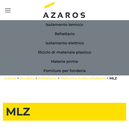
Salta
ai
contenuti
Isolamento termico
Refrattario
Isolamento elettrico
Riciclo di materiale plastico
Materie prime
Forniture per fonderia
Azaros
>
Prodotti
>
Refrattario
>
Mattoni e malte refrattarie
>
MLZ
MLZ