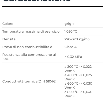
Colore
grigio
Temperatura massima di esercizio
1.050 ºC
Densità
270–320 kg/m3
Prova di non combustibilità di
Clase A1
Resistenza alla compressione al
> 0,32 MPa
10%
a 200 ºC -> 0,022
W/mK
a 400 ºC -> 0,025
W/mK
Conduttività termica(DIN 51046)
a 600 ºC -> 0,030
W/mK
a 800 ºC -> 0,040
W/mK