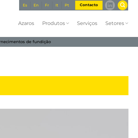
Es
En
Fr
It
Pt
Contacto
Azaros
Produtos
Serviços
Setores
rnecimentos de fundição