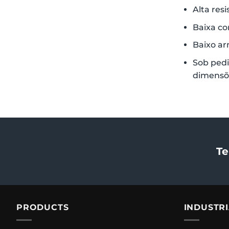
Alta res
Baixa co
Baixo a
Sob pedi
dimensõe
Te
PRODUCTS
INDUSTR