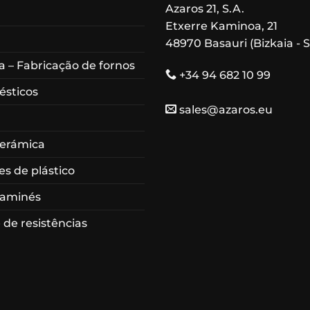
Azaros 21, S.A.
Etxerre Kaminoa, 21
48970 Basauri (Bizkaia - 
 – Fabricação de fornos
+34 94 682 10 99
ésticos
sales@azaros.eu
cerámica
es de plástico
haminés
 de resistências