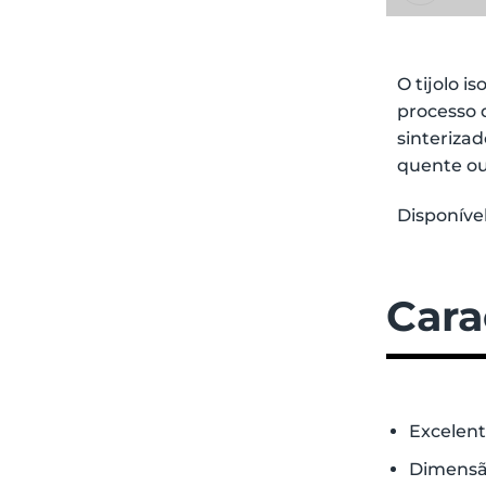
O tijolo 
processo 
sinterizad
quente ou 
Disponíve
Cara
Excelent
Dimensão