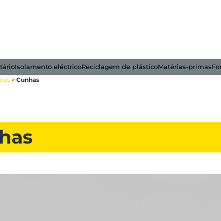
tário
Isolamento eléctrico
Reciclagem de plástico
Matérias-primas
Fo
ntes
>
Cunhas
has