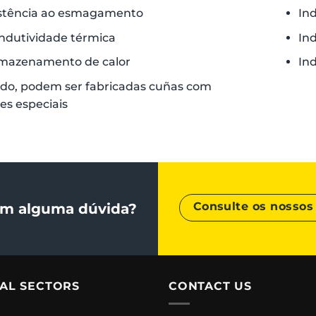
istência ao esmagamento
In
ndutividade térmica
Ind
rmazenamento de calor
Ind
do, podem ser fabricadas cuñas com
s especiais
Consulte os nossos 
m alguma dúvida?
IAL SECTORS
CONTACT US