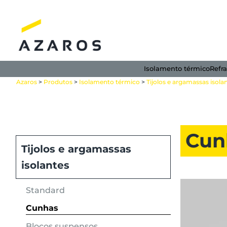
Skip
to
content
Isolamento térmico
Refra
Azaros
>
Produtos
>
Isolamento térmico
>
Tijolos e argamassas isola
Cun
Tijolos e argamassas
isolantes
Standard
Cunhas
Blocos suspensos