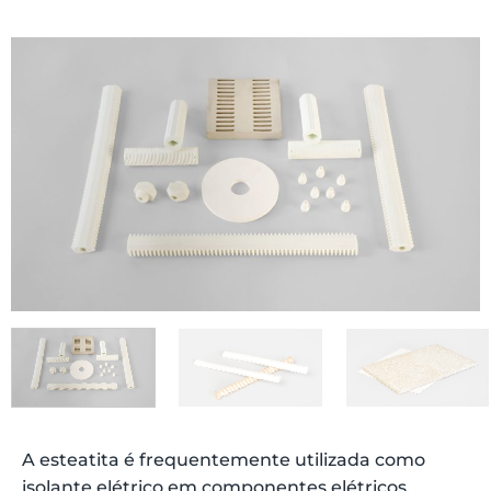
A esteatita é frequentemente utilizada como
isolante elétrico em componentes elétricos,