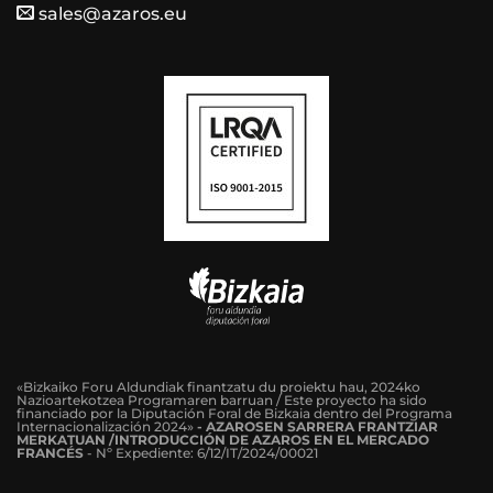
sales@azaros.eu
«Bizkaiko Foru Aldundiak finantzatu du proiektu hau, 2024ko
Nazioartekotzea Programaren barruan / Este proyecto ha sido
financiado por la Diputación Foral de Bizkaia dentro del Programa
Internacionalización 2024»
-
AZAROSEN SARRERA FRANTZIAR
MERKATUAN /INTRODUCCIÓN DE AZAROS EN EL MERCADO
FRANCÉS
-
Nº Expediente: 6/12/IT/2024/00021