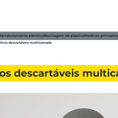
tário
Isolamento eléctrico
Reciclagem de plástico
Matérias-primas
Fo
iltros descartáveis multicamada
tros descartáveis mult