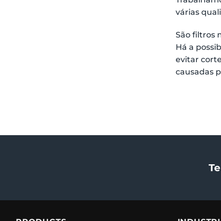
várias qual
São filtro
Há a possib
evitar cor
causadas p
Te