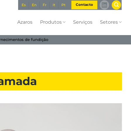
Es
En
Fr
It
Pt
Contacto
Azaros
Produtos
Serviços
Setores
rnecimentos de fundição
icamada