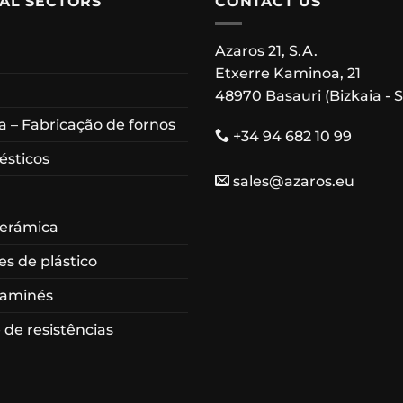
IAL SECTORS
CONTACT US
Azaros 21, S.A.
Etxerre Kaminoa, 21
48970 Basauri (Bizkaia - 
 – Fabricação de fornos
+34 94 682 10 99
ésticos
sales@azaros.eu
cerámica
es de plástico
haminés
 de resistências