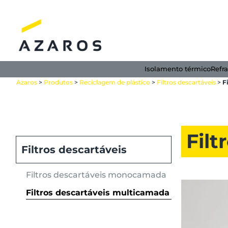
Skip
to
content
Isolamento térmico
Refra
Azaros
>
Produtos
>
Reciclagem de plástico
>
Filtros descartáveis
>
F
Fil
Filtros descartáveis
Filtros descartáveis monocamada
Filtros descartáveis multicamada