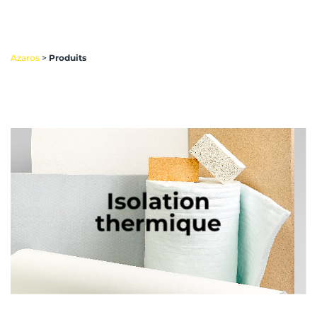
Azaros
>
Produits
Isolation
thermique