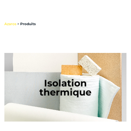
Azaros
>
Produits
Isolation
thermique