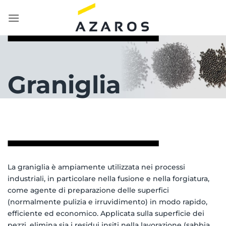
Salta
ai
contenuti
Graniglia
La graniglia è ampiamente utilizzata nei processi
industriali, in particolare nella fusione e nella forgiatura,
come agente di preparazione delle superfici
(normalmente pulizia e irruvidimento) in modo rapido,
efficiente ed economico. Applicata sulla superficie dei
pezzi, elimina sia i residui insiti nella lavorazione (sabbia,