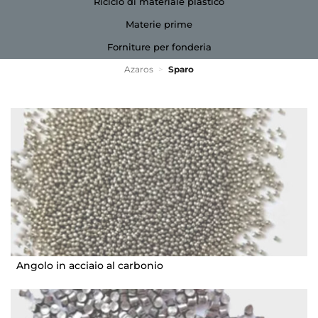
Riciclo di materiale plastico
Materie prime
Forniture per fonderia
Azaros
>
Sparo
Angolo in acciaio al carbonio