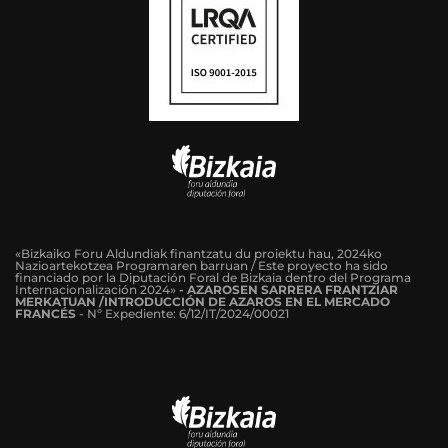
«Bizkaiko Foru Aldundiak finantzatu du proiektu hau, 2024ko
Nazioartekotzea Programaren barruan / Este proyecto ha sido
financiado por la Diputación Foral de Bizkaia dentro del Programa
Internacionalización 2024»
-
AZAROSEN SARRERA FRANTZIAR
MERKATUAN /INTRODUCCIÓN DE AZAROS EN EL MERCADO
FRANCÉS
-
Nº Expediente: 6/12/IT/2024/00021