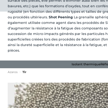
surface des pièces, elle permet d’éliminer aussi bien les 
bavures, etc.) que les formations d’oxydes, tout en confé
rugosité (en fonction des différents types et tailles de gr
ou procédés ultérieurs.
Shot Peening
La grenaille sphériq
également utilisée comme agent dans les procédés de Sho
d’augmenter la résistance à la fatigue des composants sou
succession de micro-impacts générés par les particules 
superficielles créées lors des procédés de fabrication (fo
ainsi la dureté superficielle et la résistance à la fatigue, 
pièces.
Isolant thermique
Réfr
Azaros
>
Tir