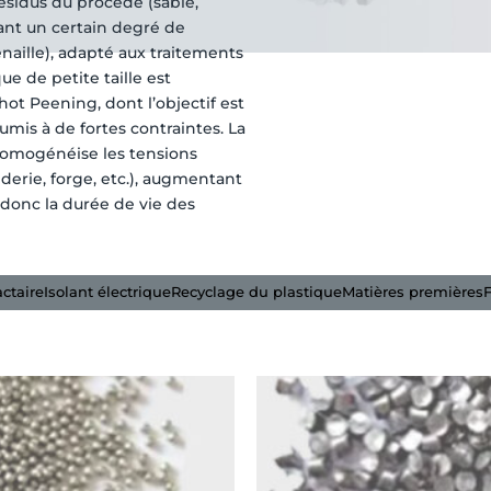
résidus du procédé (sable,
rant un certain degré de
enaille), adapté aux traitements
ue de petite taille est
t Peening, dont l’objectif est
mis à de fortes contraintes. La
homogénéise les tensions
nderie, forge, etc.), augmentant
et donc la durée de vie des
actaire
Isolant électrique
Recyclage du plastique
Matières premières
F