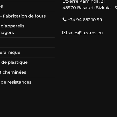
Etxerre Kaminoa, 21
es
48970 Basauri (Bizkaia - 
– Fabrication de fours
+34 94 682 10 99
 d’appareils
nagers
sales@azaros.eu
céramique
 de plastique
et cheminées
 de resistances