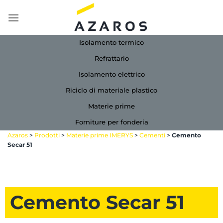
Salta
ai
contenuti
Isolamento termico
Refrattario
Isolamento elettrico
Riciclo di materiale plastico
Materie prime
Forniture per fonderia
Azaros
>
Prodotti
>
Materie prime IMERYS
>
Cementi
>
Cemento
Secar 51
Cemento Secar 51