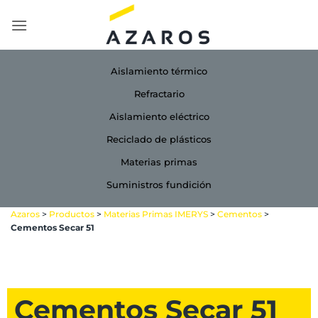
Saltar
al
contenido
Aislamiento térmico
Refractario
Aislamiento eléctrico
Reciclado de plásticos
Materias primas
Suministros fundición
Azaros
>
Productos
>
Materias Primas IMERYS
>
Cementos
>
Cementos Secar 51
Cementos Secar 51