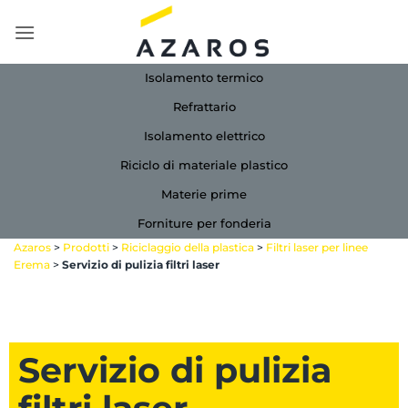
Salta
ai
contenuti
Isolamento termico
Refrattario
Isolamento elettrico
Riciclo di materiale plastico
Materie prime
Forniture per fonderia
Azaros
>
Prodotti
>
Riciclaggio della plastica
>
Filtri laser per linee
Erema
>
Servizio di pulizia filtri laser
Servizio di pulizia