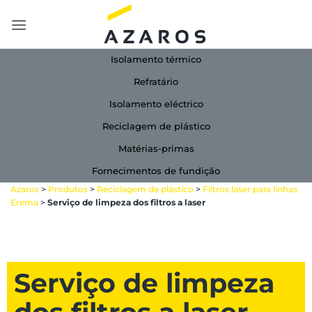
Skip
to
content
Isolamento térmico
Refratário
Isolamento eléctrico
Reciclagem de plástico
Matérias-primas
Fornecimentos de fundição
Azaros
>
Produtos
>
Reciclagem de plástico
>
Filtros laser para linhas
Erema
>
Serviço de limpeza dos filtros a laser
Serviço de limpeza