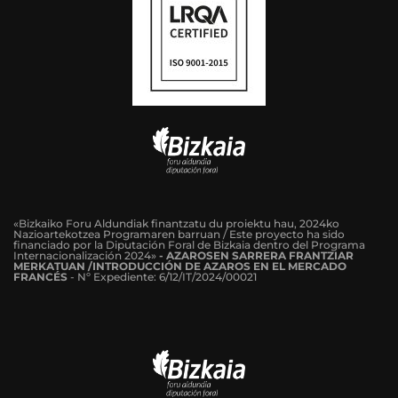
«Bizkaiko Foru Aldundiak finantzatu du proiektu hau, 2024ko
Nazioartekotzea Programaren barruan / Este proyecto ha sido
financiado por la Diputación Foral de Bizkaia dentro del Programa
Internacionalización 2024»
-
AZAROSEN SARRERA FRANTZIAR
MERKATUAN /INTRODUCCIÓN DE AZAROS EN EL MERCADO
FRANCÉS
-
Nº Expediente: 6/12/IT/2024/00021