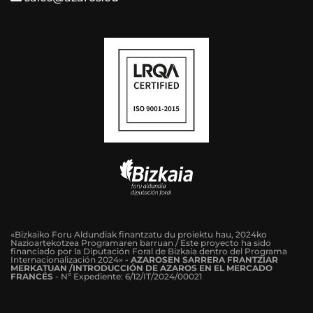
«Bizkaiko Foru Aldundiak finantzatu du proiektu hau, 2024ko
Nazioartekotzea Programaren barruan / Este proyecto ha sido
financiado por la Diputación Foral de Bizkaia dentro del Programa
Internacionalización 2024»
-
AZAROSEN SARRERA FRANTZIAR
MERKATUAN /INTRODUCCIÓN DE AZAROS EN EL MERCADO
FRANCÉS
-
Nº Expediente: 6/12/IT/2024/00021