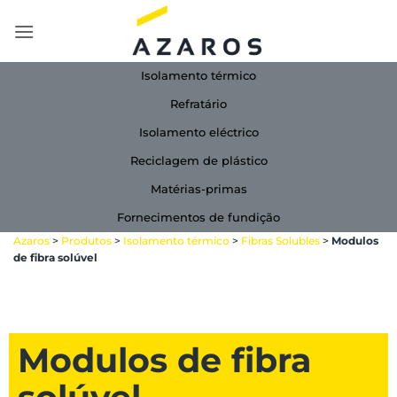
Skip
to
content
Isolamento térmico
Refratário
Isolamento eléctrico
Reciclagem de plástico
Matérias-primas
Fornecimentos de fundição
Azaros
>
Produtos
>
Isolamento térmico
>
Fibras Solubles
>
Modulos
de fibra solúvel
Modulos de fibra