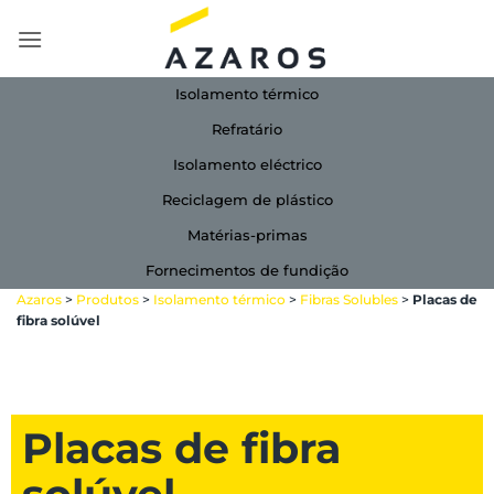
Skip
to
content
Isolamento térmico
Refratário
Isolamento eléctrico
Reciclagem de plástico
Matérias-primas
Fornecimentos de fundição
Azaros
>
Produtos
>
Isolamento térmico
>
Fibras Solubles
>
Placas de
fibra solúvel
Placas de fibra