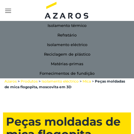
Skip
to
content
Isolamento térmico
Refratário
Isolamento eléctrico
Reciclagem de plástico
Matérias-primas
Fornecimentos de fundição
Azaros
>
Produtos
>
Isolamento eléctrico
>
Mica
>
Peças moldadas
de mica flogopita, moscovita em 3D
Peças moldadas de