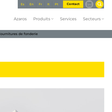
Es
En
Fr
It
Pt
Contact
Azaros
Produits
Services
Secteurs
ournitures de fonderie