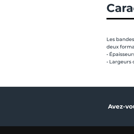
Cara
Les bandes
deux format
• Épaisseur
• Largeurs 
Avez-vo