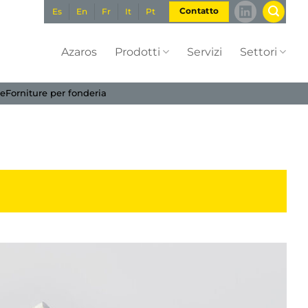
Es
En
Fr
It
Pt
Contatto
Azaros
Prodotti
Servizi
Settori
me
Forniture per fonderia