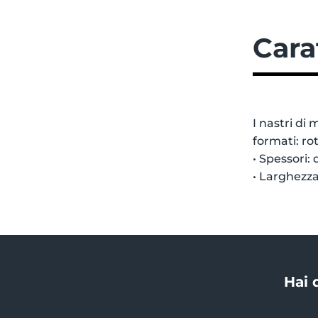
Cara
I nastri di 
formati: rot
• Spessori:
• Larghezz
Hai