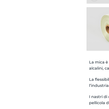
La mica è 
alcalini, c
La flessib
l’industri
I nastri d
pellicola d