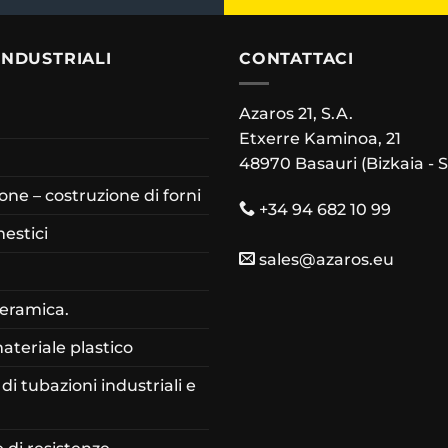
INDUSTRIALI
CONTATTACI
Azaros 21, S.A.
Etxerre Kaminoa, 21
48970 Basauri (Bizkaia - 
ne – costruzione di forni
+34 94 682 10 99
estici
sales@azaros.eu
ceramica.
materiale plastico
di tubazioni industriali e