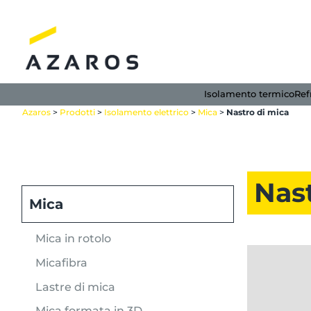
Salta
ai
contenuti
Isolamento termico
Ref
Azaros
>
Prodotti
>
Isolamento elettrico
>
Mica
>
Nastro di mica
Nas
Mica
Mica in rotolo
Micafibra
Lastre di mica
Mica formata in 3D