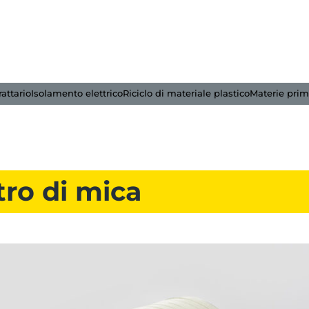
rattario
Isolamento elettrico
Riciclo di materiale plastico
Materie pri
tro di mica