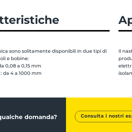
tteristiche
Ap
mica sono solitamente disponibili in due tipi di
Il na
oli e bobine:
produ
 da 0,08 a 0,15 mm
elett
a: da 4 a 1000 mm
isola
Consulta i nostri es
 qualche domanda?