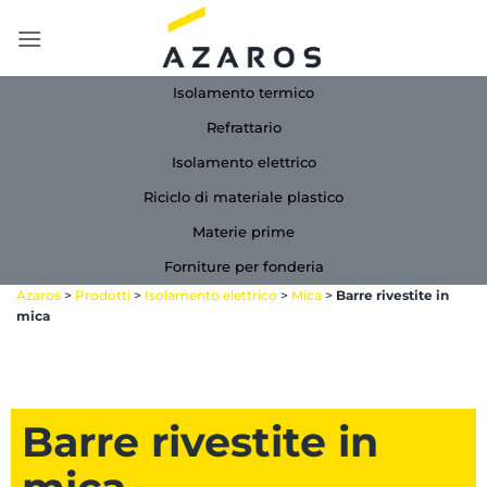
Salta
ai
contenuti
Isolamento termico
Refrattario
Isolamento elettrico
Riciclo di materiale plastico
Materie prime
Forniture per fonderia
Azaros
>
Prodotti
>
Isolamento elettrico
>
Mica
>
Barre rivestite in
mica
Barre rivestite in