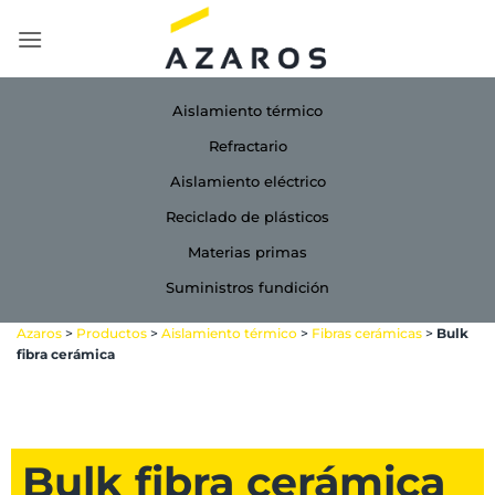
Saltar
al
contenido
Aislamiento térmico
Refractario
Aislamiento eléctrico
Reciclado de plásticos
Materias primas
Suministros fundición
Azaros
>
Productos
>
Aislamiento térmico
>
Fibras cerámicas
>
Bulk
fibra cerámica
Bulk fibra cerámica